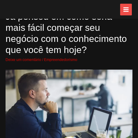
Ir
para
MAIN
Já pensou em como seria
o
conteúdo
MEN
mais fácil começar seu
negócio com o conhecimento
que você tem hoje?
Deixe um comentário
/
Empreendedorismo