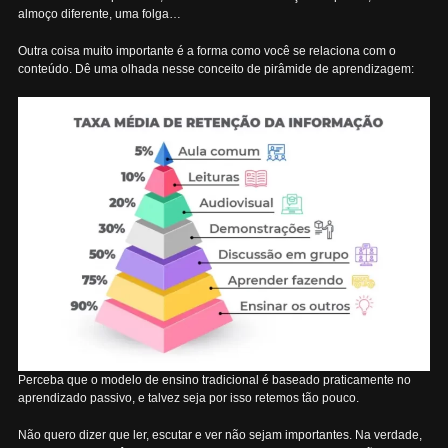
almoço diferente, uma folga…
Outra coisa muito importante é a forma como você se relaciona com o
conteúdo. Dê uma olhada nesse conceito de pirâmide de aprendizagem:
Perceba que o modelo de ensino tradicional é baseado praticamente no
aprendizado passivo, e talvez seja por isso retemos tão pouco.
Não quero dizer que ler, escutar e ver não sejam importantes. Na verdade,