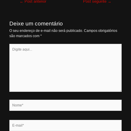
←
Post anterior
Post seguinte
→
de
Post
Deixe um comentário
O seu endereço de e-mail não será publicado.
Campos obrigatórios
são marcados com
*
Digite
aqui...
Nome*
E-
mail*