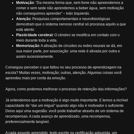
Motivação
: “Da mesma forma que, sem fome não apreendemos a
comer e sem sede não aprendemos a beber água, sem motivação
não conseguimos aprender” – Iván Izquierdo.
Atenção
: Pesquisas comportamentais e neurofisiológicas
demostram que o sistema nervoso central só processa aquilo a que
está atento.
Plasticidade cerebral:
O cérebro se modifica em contato com o
meio durante toda a vida.
Memorização
: A ativação de circuitos ou redes neurais se dá, em
sua maior parte, por associação: uma rede é ativada por outra e
assim sucessivamente.
Conseguiu perceber o que faltou no seu processo de aprendizagem na
escola? Muitas vezes, motivação; outras, atenção. Algumas coisas você
aprendeu mais por conta da emoção.
Agora, como podemos melhorar o processo de retenção das informações?
Já entendemos que a motivação é algo muito importante. E temos a incrível
capacidade de “dar um migué” quando algo não é motivador o suficiente.
Deixo aqui uma sugestão: você pode trabalhar através de um sistema de
recompensas. A cada avanço de aprendizado, uma recompensa,
preferencialmente tangível.
A cada assunto aprendido, texto escrito ou certificação adquirida, um