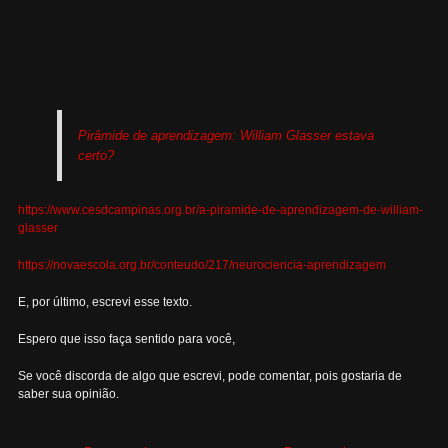
Pirâmide de aprendizagem: William Glasser estava
certo?
https://www.cesdcampinas.org.br/a-piramide-de-aprendizagem-de-william-
glasser
https://novaescola.org.br/conteudo/217/neurociencia-aprendizagem
E, por último, escrevi esse texto.
Espero que isso faça sentido para você,
Se você discorda de algo que escrevi, pode comentar, pois gostaria de
saber sua opinião.
Navegação