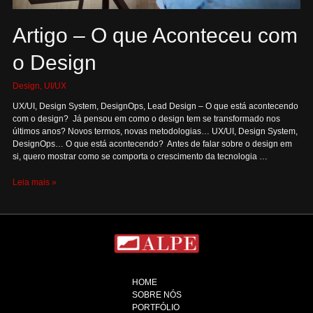
Artigo – O que Aconteceu com
o Design
Design
,
UI/UX
UX/UI, Design System, DesignOps, Lead Design – O que está acontecendo
com o design? Já pensou em como o design tem se transformado nos
últimos anos? Novos termos, novas metodologias… UX/UI, Design System,
DesignOps… O que está acontecendo? Antes de falar sobre o design em
si, quero mostrar como se comporta o crescimento da tecnologia …
Artigo
Leia mais »
–
O
que
Aconteceu
com
o
Design
HOME
SOBRE NÓS
PORTFÓLIO